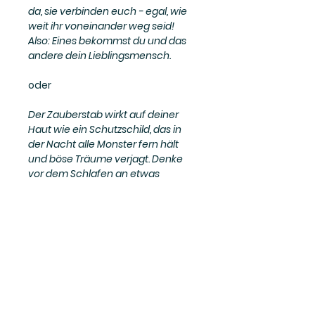
da, sie verbinden euch - egal, wie
weit ihr voneinander weg seid!
Also: Eines bekommst du und das
andere dein Lieblingsmensch.
oder
Der Zauberstab wirkt auf deiner
Haut wie ein Schutzschild, das in
der Nacht alle Monster fern hält
und böse Träume verjagt. Denke
vor dem Schlafen an etwas
Schönes, dann sorgt der
Zauberstab dafür, dass du davon
träumst.
oder
Hedde ist ein Buddy, ein kleines
Helferlein. Siehst du seine Fühler?
Wenn Buddys alt genug sind,