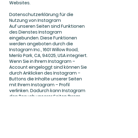
Websites.
Datenschutzerklärung für die
Nutzung von Instagram
Auf unseren Seiten sind Funktionen
des Dienstes Instagram
eingebunden. Diese Funktionen
werden angeboten durch die
Instagram Inc., 1601 Willow Road,
Menlo Park, CA, 94025, USA integriert.
Wenn Sie in Ihrem Instagram –
Account eingeloggt sind können Sie
durch Anklicken des Instagram –
Buttons die Inhalte unserer Seiten
mit Ihrem Instagram – Profil
verlinken. Dadurch kann Instagram
den Besuch unserer Seiten Ihrem
Benutzerkonto zuordnen. Wir weisen
darauf hin, dass wir als Anbieter der
Seiten keine Kenntnis vom Inhalt der
übermittelten Daten sowie deren
Nutzung durch Instagram erhalten.
Weitere Informationen hierzu finden
Sie in der Datenschutzerklärung von